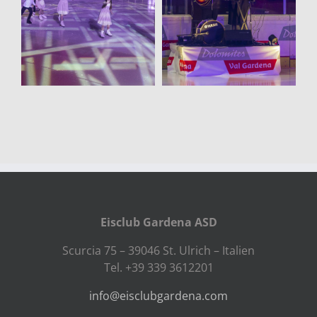
Eisclub Gardena ASD
Scurcia 75 – 39046 St. Ulrich – Italien
Tel. +39 339 3612201
info@eisclubgardena.com